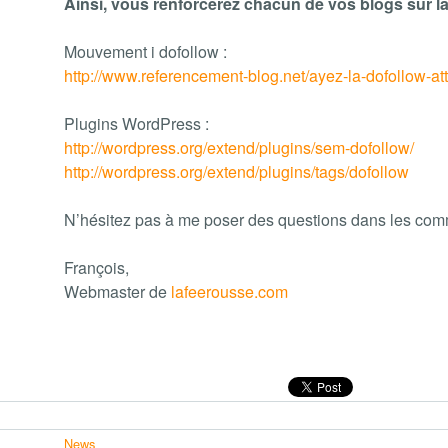
Ainsi, vous renforcerez chacun de vos blogs sur la 
Mouvement i dofollow :
http://www.referencement-blog.net/ayez-la-dofollow-at
Plugins WordPress :
http://wordpress.org/extend/plugins/sem-dofollow/
http://wordpress.org/extend/plugins/tags/dofollow
N’hésitez pas à me poser des questions dans les comm
François,
Webmaster de
lafeerousse.com
News