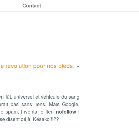
Contact
e révolution pour nos pieds.
»
en fût, universel et véhicule du sang
terait pas sans liens. Mais Google,
 le spam, inventa le lien
nofollow
!
se disent déjà, Késako !!??