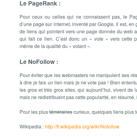
Le PageRank :
Pour ceux ou celles qui ne connaissent pas, le Pa
d’une page sur internet, inventé par Google, il est, en
de liens qui pointent vers une page donnée du web ai
qui fait ce lien. C’est donc un « vote » vers cette 
même de la qualité du « votant ».
Le NoFollow :
Pour éviter que les webmasters ne manipulent ses résul
à dire je fais un lien mais je ne vote pas ! Bien ententu
les gros et très gros sites, qui aujourd’hui, vivent de
mais ne redistribuent pas cette popularité, en résumé, i
Pour les plus
téméraires
curieux, quelques liens plus 
Wikipedia :
http://fr.wikipedia.org/wiki/Nofollow