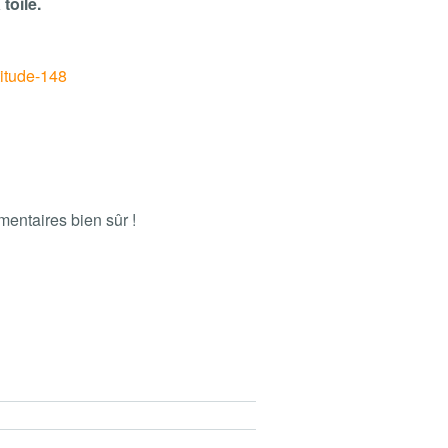
toile.
titude-148
entaires bien sûr !