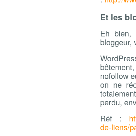
Et les b
Eh bien, 
bloggeur, 
WordPress 
bêtement,
nofollow e
on ne réc
totalement 
perdu, env
Réf :
h
de-liens/p