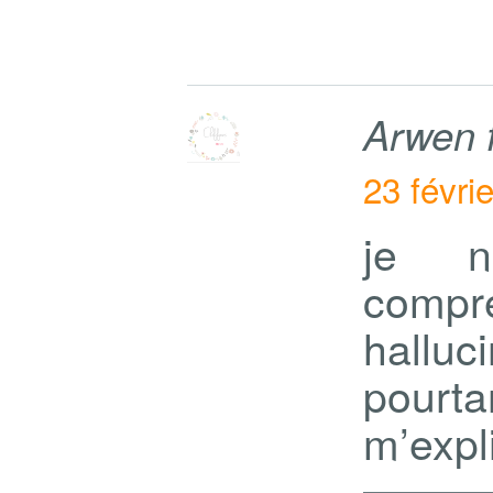
Arwen 
23 févri
je n
comp
halluc
pourt
m’expl