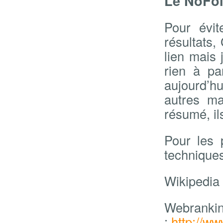
Le NoFol
Pour évi
résultats,
lien mais 
rien à pa
aujourd’h
autres ma
résumé, il
Pour les
techniques
Wikipedia
Webrankin
:
http://w