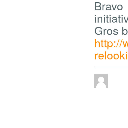
Bravo
initiati
Gros b
http:/
relook