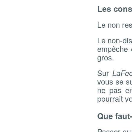
Les con
Le non res
Le non-dis
empêche d
gros.
Sur
LaFe
vous se su
ne pas en
pourrait v
Que faut-
Passer a