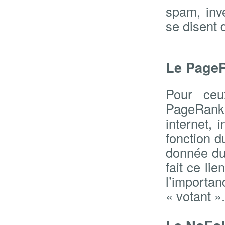
spam, inv
se disent 
Le PageR
Pour ceu
PageRank 
internet, 
fonction d
donnée du 
fait ce li
l’import
« votant ».