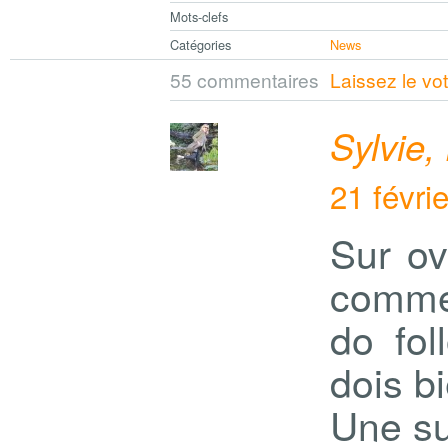
Mots-clefs
Catégories
News
55 commentaires
Laissez le vo
Sylvie,
21 févri
Sur ov
comme
do fol
dois b
Une su