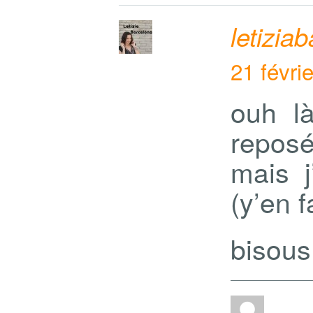
letizia
21 févri
ouh là
reposé
mais j
(y’en f
bisous