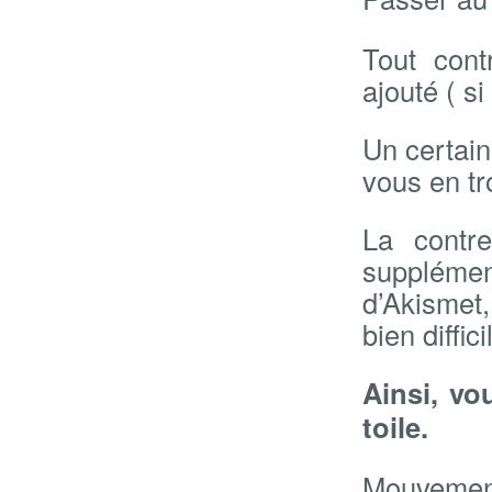
Tout cont
ajouté ( si
Un certai
vous en tr
La contre
suppléme
d’Akismet
bien diffici
Ainsi, vo
toile.
Mouvement 