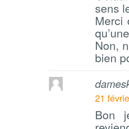
sens l
Merci 
qu’une
Non, 
bien p
damesk
21 févri
Bon j
reviend