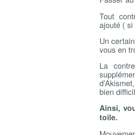
Tout cont
ajouté ( si
Un certai
vous en tr
La contre
suppléme
d’Akismet
bien diffici
Ainsi, vo
toile.
Mouvement 