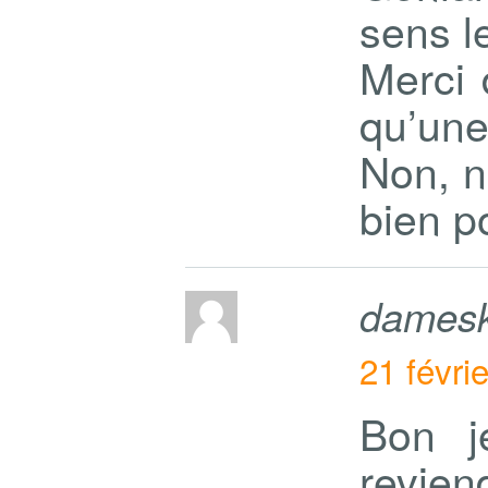
sens l
Merci 
qu’une
Non, 
bien p
damesk
21 févri
Bon j
reviend