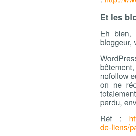
Et les b
Eh bien, 
bloggeur, 
WordPress 
bêtement,
nofollow e
on ne réc
totalement 
perdu, env
Réf :
h
de-liens/p