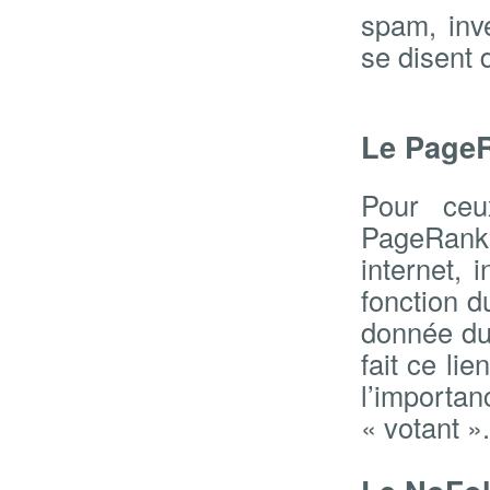
spam, inv
se disent 
Le PageR
Pour ceu
PageRank 
internet, 
fonction d
donnée du 
fait ce li
l’import
« votant ».