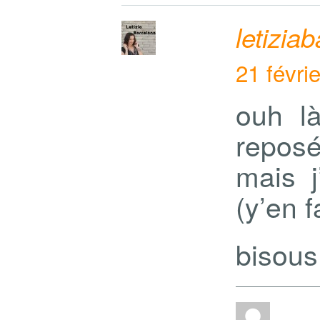
letizia
21 févri
ouh là
reposé
mais j
(y’en f
bisous