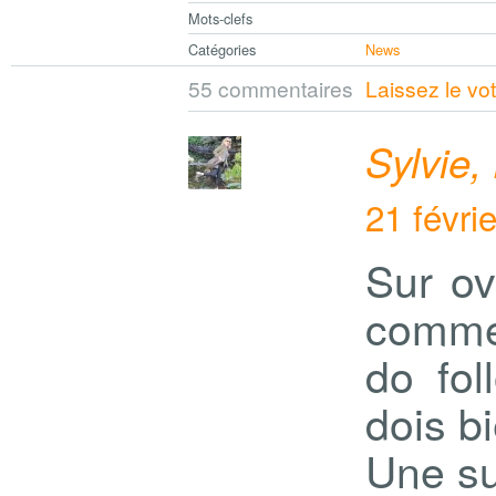
Mots-clefs
Catégories
News
55 commentaires
Laissez le vo
Sylvie,
21 févri
Sur ov
comme
do fol
dois b
Une su