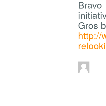
Bravo
initiati
Gros b
http:/
relook