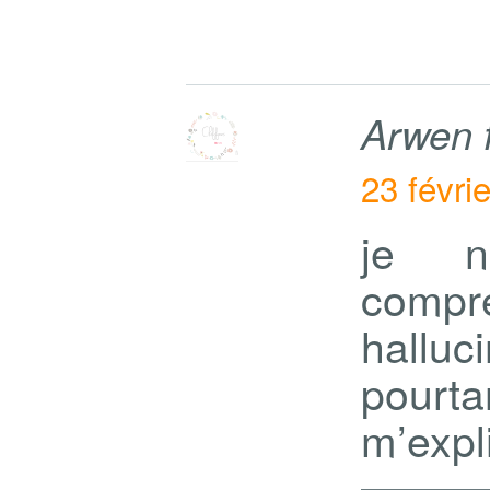
Arwen 
23 févri
je n
comp
halluc
pourt
m’expl