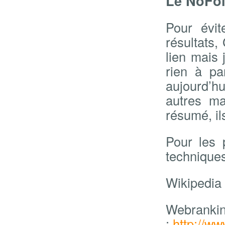
Le NoFol
Pour évi
résultats,
lien mais 
rien à pa
aujourd’h
autres ma
résumé, il
Pour les
techniques
Wikipedia
Webrankin
:
http://w