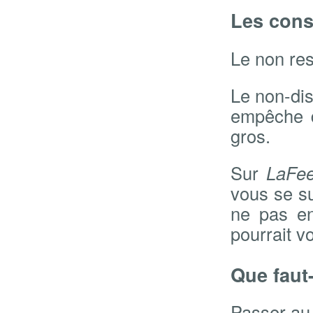
Les con
Le non res
Le non-dis
empêche d
gros.
Sur
LaFe
vous se su
ne pas en
pourrait v
Que faut-
Passer a