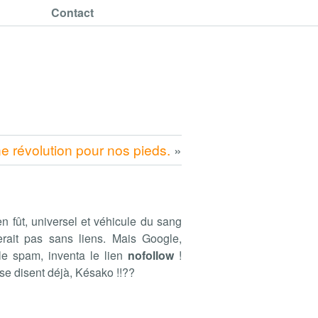
Contact
e révolution pour nos pieds.
»
en fût, universel et véhicule du sang
terait pas sans liens. Mais Google,
 le spam, inventa le lien
nofollow
!
se disent déjà, Késako !!??