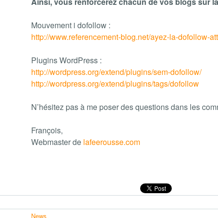
Ainsi, vous renforcerez chacun de vos blogs sur la 
Mouvement i dofollow :
http://www.referencement-blog.net/ayez-la-dofollow-at
Plugins WordPress :
http://wordpress.org/extend/plugins/sem-dofollow/
http://wordpress.org/extend/plugins/tags/dofollow
N’hésitez pas à me poser des questions dans les comm
François,
Webmaster de
lafeerousse.com
News