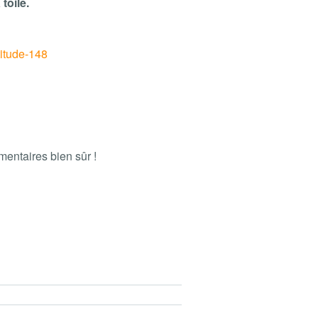
toile.
titude-148
entaires bien sûr !