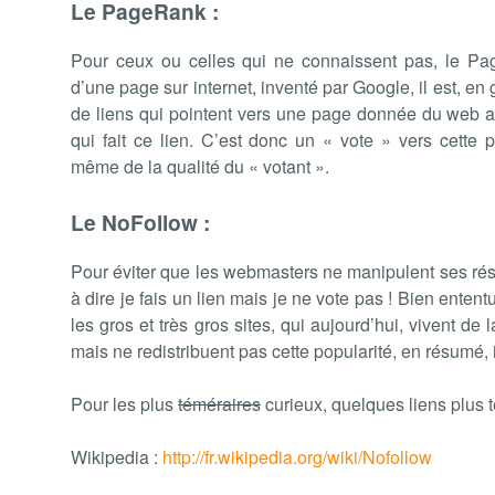
Le PageRank :
Pour ceux ou celles qui ne connaissent pas, le Pa
d’une page sur internet, inventé par Google, il est, en
de liens qui pointent vers une page donnée du web ai
qui fait ce lien. C’est donc un « vote » vers cette 
même de la qualité du « votant ».
Le NoFollow :
Pour éviter que les webmasters ne manipulent ses résul
à dire je fais un lien mais je ne vote pas ! Bien ententu
les gros et très gros sites, qui aujourd’hui, vivent de
mais ne redistribuent pas cette popularité, en résumé, i
Pour les plus
téméraires
curieux, quelques liens plus 
Wikipedia :
http://fr.wikipedia.org/wiki/Nofollow