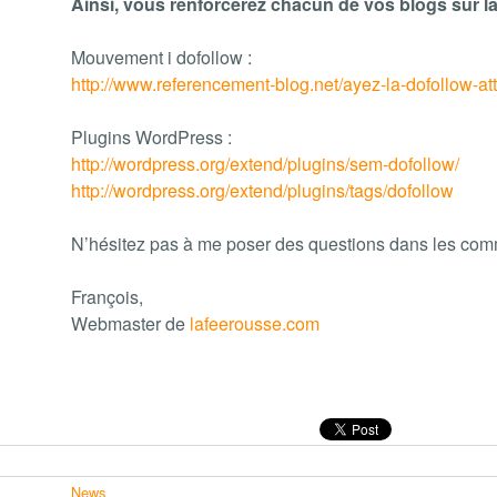
Ainsi, vous renforcerez chacun de vos blogs sur la 
Mouvement i dofollow :
http://www.referencement-blog.net/ayez-la-dofollow-at
Plugins WordPress :
http://wordpress.org/extend/plugins/sem-dofollow/
http://wordpress.org/extend/plugins/tags/dofollow
N’hésitez pas à me poser des questions dans les comm
François,
Webmaster de
lafeerousse.com
News