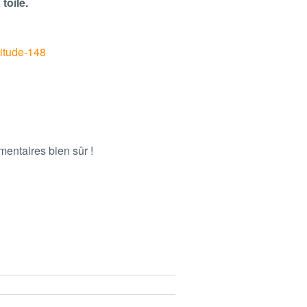
toile.
titude-148
entaires bien sûr !