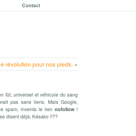
Contact
e révolution pour nos pieds.
»
en fût, universel et véhicule du sang
terait pas sans liens. Mais Google,
 le spam, inventa le lien
nofollow
!
se disent déjà, Késako !!??