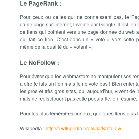
Le PageRank :
Pour ceux ou celles qui ne connaissent pas, le Pa
d’une page sur internet, inventé par Google, il est, en
de liens qui pointent vers une page donnée du web ai
qui fait ce lien. C’est donc un « vote » vers cette 
même de la qualité du « votant ».
Le NoFollow :
Pour éviter que les webmasters ne manipulent ses résul
à dire je fais un lien mais je ne vote pas ! Bien ententu
les gros et très gros sites, qui aujourd’hui, vivent de
mais ne redistribuent pas cette popularité, en résumé, i
Pour les plus
téméraires
curieux, quelques liens plus 
Wikipedia :
http://fr.wikipedia.org/wiki/Nofollow