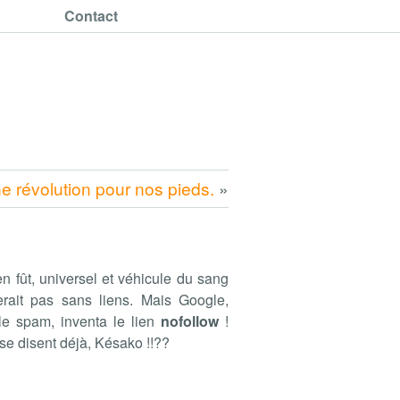
Contact
e révolution pour nos pieds.
»
en fût, universel et véhicule du sang
terait pas sans liens. Mais Google,
 le spam, inventa le lien
nofollow
!
se disent déjà, Késako !!??