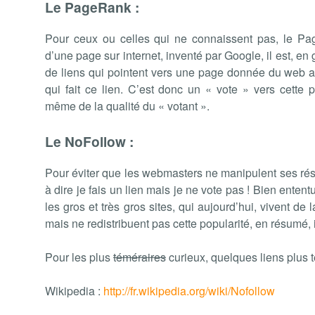
Le PageRank :
Pour ceux ou celles qui ne connaissent pas, le Pa
d’une page sur internet, inventé par Google, il est, en
de liens qui pointent vers une page donnée du web ai
qui fait ce lien. C’est donc un « vote » vers cette 
même de la qualité du « votant ».
Le NoFollow :
Pour éviter que les webmasters ne manipulent ses résul
à dire je fais un lien mais je ne vote pas ! Bien ententu
les gros et très gros sites, qui aujourd’hui, vivent de
mais ne redistribuent pas cette popularité, en résumé, i
Pour les plus
téméraires
curieux, quelques liens plus 
Wikipedia :
http://fr.wikipedia.org/wiki/Nofollow