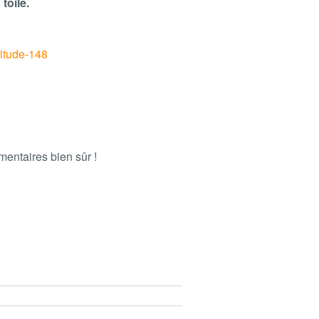
toile.
titude-148
entaires bien sûr !