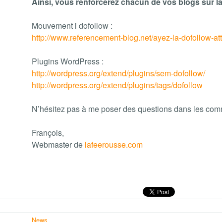
Ainsi, vous renforcerez chacun de vos blogs sur la 
Mouvement i dofollow :
http://www.referencement-blog.net/ayez-la-dofollow-at
Plugins WordPress :
http://wordpress.org/extend/plugins/sem-dofollow/
http://wordpress.org/extend/plugins/tags/dofollow
N’hésitez pas à me poser des questions dans les comm
François,
Webmaster de
lafeerousse.com
News