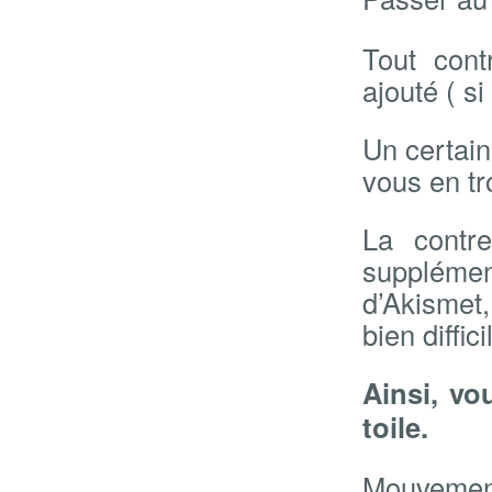
Tout cont
ajouté ( si
Un certai
vous en tr
La contre
suppléme
d’Akismet
bien diffici
Ainsi, vo
toile.
Mouvement 