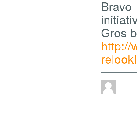
Bravo
initiati
Gros b
http:/
relook