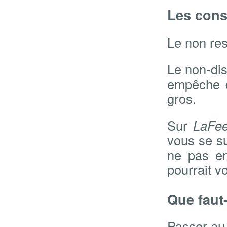
Les con
Le non res
Le non-dis
empêche d
gros.
Sur
LaFe
vous se su
ne pas en
pourrait v
Que faut-
Passer a