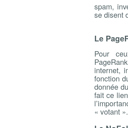
spam, inv
se disent 
Le PageR
Pour ceu
PageRank 
internet, 
fonction d
donnée du 
fait ce li
l’import
« votant ».