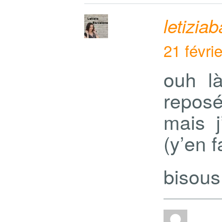
letizia
21 févri
ouh là
reposé
mais j
(y’en f
bisous