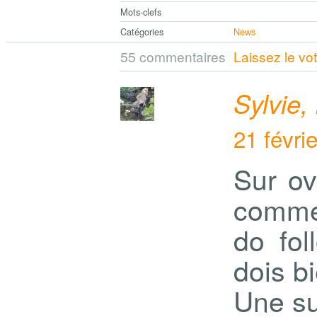
Mots-clefs
Catégories
News
55 commentaires
Laissez le vo
Sylvie,
21 févri
Sur ov
comme
do fol
dois b
Une su