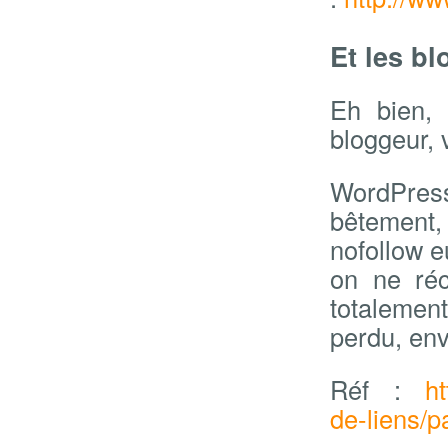
Et les b
Eh bien, 
bloggeur, 
WordPress 
bêtement,
nofollow e
on ne réc
totalement 
perdu, env
Réf :
h
de-liens/p