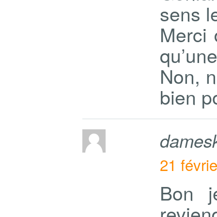
sens l
Merci 
qu’une
Non, 
bien p
damesk
21 févri
Bon j
reviend