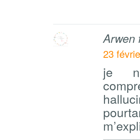
Arwen 
23 févri
je n
comp
halluc
pourt
m’expl