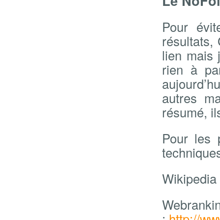
Le NoFol
Pour évi
résultats,
lien mais 
rien à pa
aujourd’h
autres ma
résumé, il
Pour les
techniques
Wikipedia
Webrankin
:
http://w