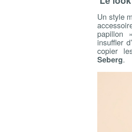
Le look 
Un style m
accessoir
papillon 
insuffler 
copier le
Seberg
.