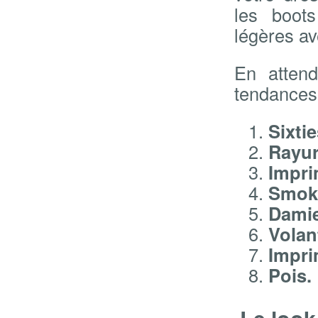
les boots
légères ave
En attend
tendances 
Sixtie
Rayur
Impri
Smok
Damie
Volan
Impri
Pois.