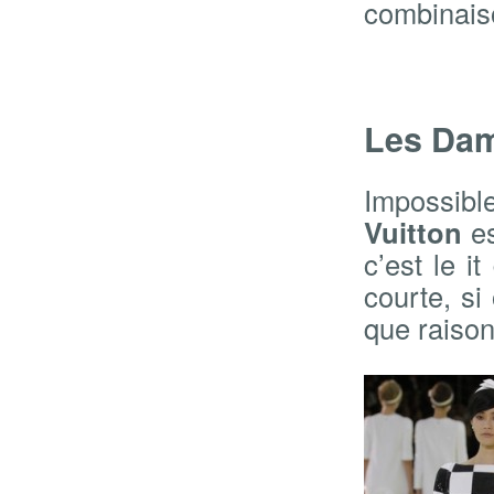
combinaiso
Les Dam
Impossibl
Vuitton
e
c’est le i
courte, si
que raison