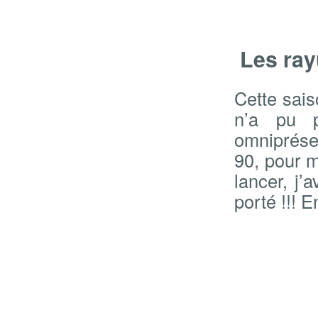
Les ray
Cette sais
n’a pu p
omniprése
90, pour m
lancer, j’
porté !!! E