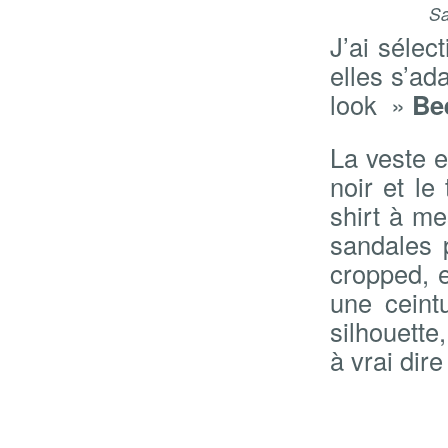
Sa
J’ai sélec
elles s’ad
look »
Be
La veste e
noir et le
shirt à me
sandales 
cropped, e
une ceint
silhouette,
à vrai dir