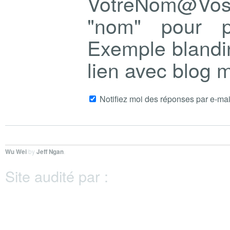
VotreNom@Vo
"nom" pour p
Exemple blandi
lien avec blog
Notifiez moi des réponses par e-mai
Wu Wei
by
Jeff Ngan
.
Site audité par :