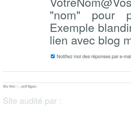
VotreNom@Vo
"nom" pour p
Exemple blandi
lien avec blog
Notifiez moi des réponses par e-mai
Wu Wei
by
Jeff Ngan
.
Site audité par :