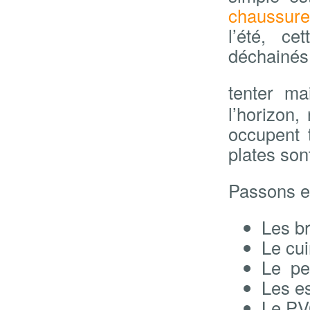
chaussure
l’été, c
déchainés
tenter ma
l’horizon
occupent 
plates son
Passons e
Les br
Le cui
Le pet
Les es
Le PV