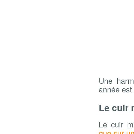
Une harmo
année est 
Le cuir 
Le cuir m
que sur u