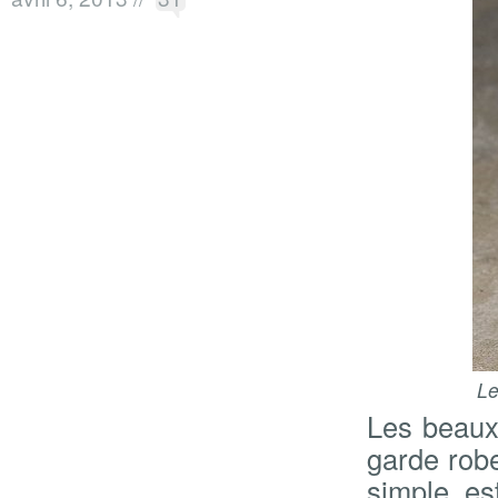
Le
Les beaux 
garde rob
simple e