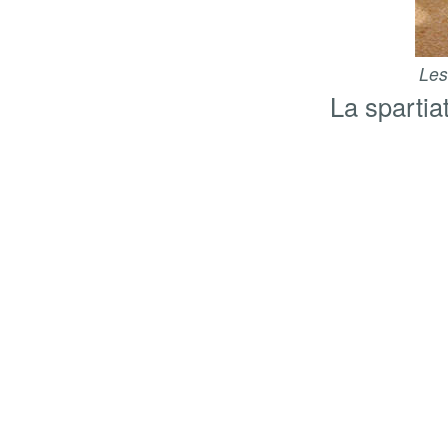
Les
La spartia