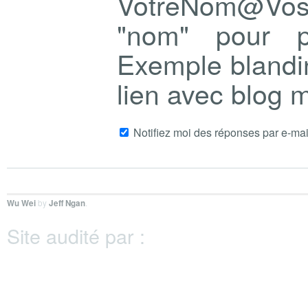
VotreNom@Vo
"nom" pour p
Exemple blandi
lien avec blog
Notifiez moi des réponses par e-mai
Wu Wei
by
Jeff Ngan
.
Site audité par :