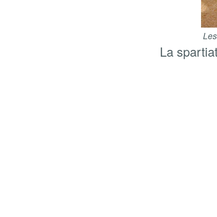
Les
La spartia