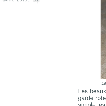
Le
Les beaux 
garde rob
simple e