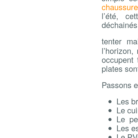
chaussure
l’été, c
déchainés
tenter ma
l’horizon
occupent 
plates son
Passons e
Les br
Le cui
Le pet
Les es
Le PV