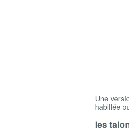
Une versio
habillée o
les talo