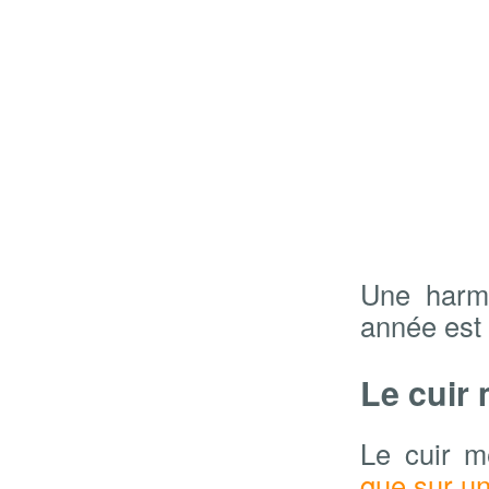
Une harmo
année est 
Le cuir 
Le cuir m
que sur u