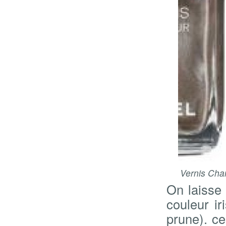
Vernis Chan
On laisse 
couleur ir
prune). c