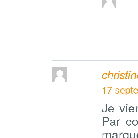
christi
17 sept
Je vie
Par co
marqu