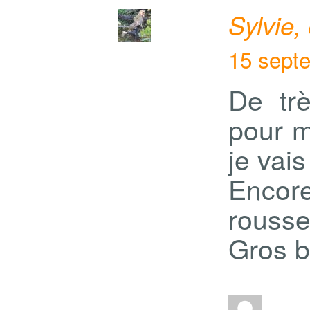
Sylvie,
15 sept
De trè
pour m
je vais
Encore
rouss
Gros b