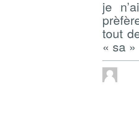
je n’
prèfèr
tout d
« sa » 