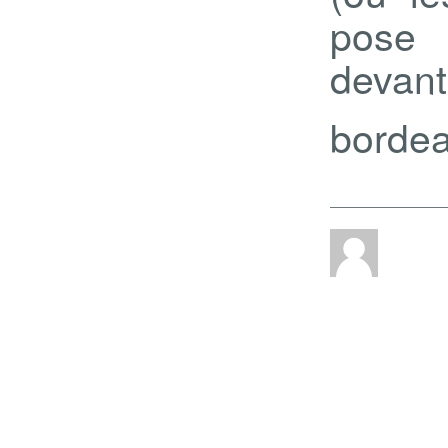
pose
devan
bordea