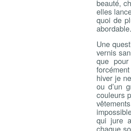
beauté, c
elles lanc
quoi de pl
abordable
Une quest
vernis san
que pour
forcément 
hiver je n
ou d’un g
couleurs p
vêtements
impossibl
qui jure 
chaque soi