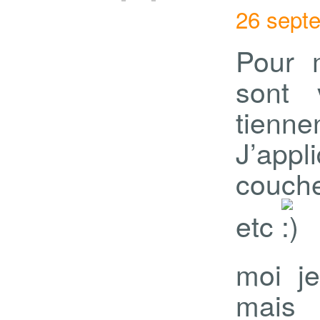
26 sept
Pour 
sont 
tienne
J’app
couche
etc
moi je
mais j