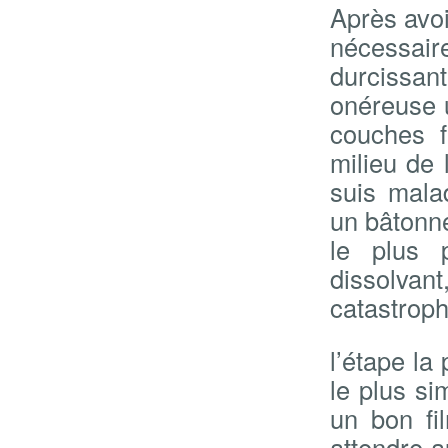
Après avoi
nécessair
durcissa
onéreuse 
couches 
milieu de 
suis malad
un bâtonne
le plus 
dissolvan
catastrop
l’étape la
le plus si
un bon fil
attendre 