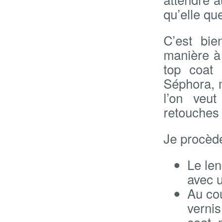
qu’elle que
C’est bie
manière à 
top coat 
Séphora, m
l’on veu
retouches 
Je procède
Le le
avec u
Au cou
vernis
coat, 