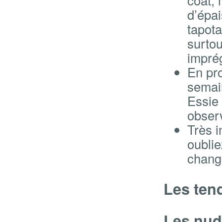
d’épa
tapota
surtou
impré
En pro
semai
Essie 
observ
Très i
oublie
chang
Les ten
Les nud