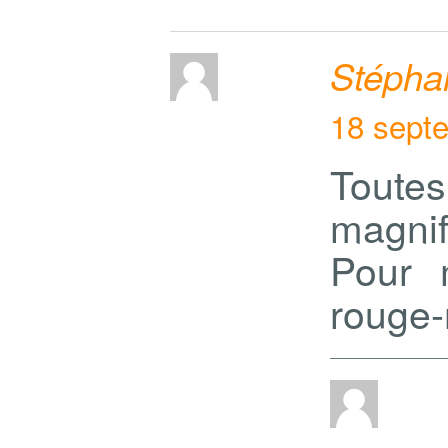
Stépha
18 sept
Tout
magnif
Pour 
rouge-