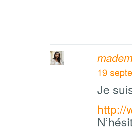
mademo
19 sept
Je sui
http:
N’hési