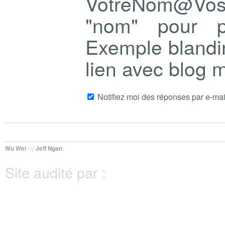
VotreNom@Vo
"nom" pour p
Exemple blandi
lien avec blog
Notifiez moi des réponses par e-mai
Wu Wei
by
Jeff Ngan
.
Site audité par :