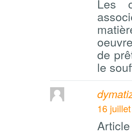
Les c
assoc
matièr
oeuvre
de prê
le souf
dymati
16 juill
Article