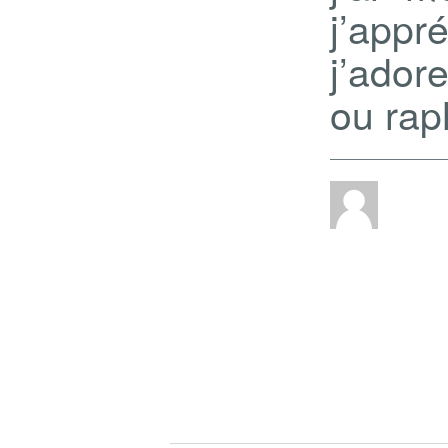
j’ap
j’ador
ou ra