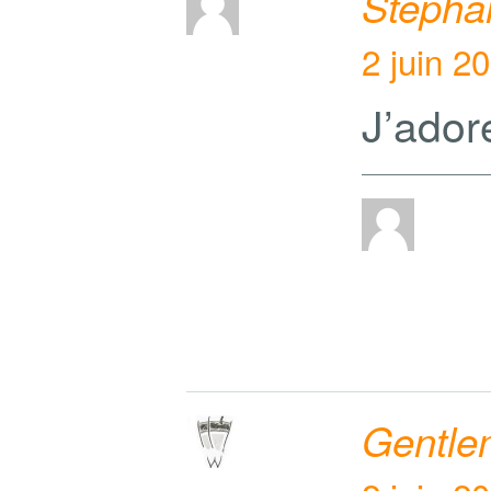
Stépha
2 juin 2
J’ador
Gentl