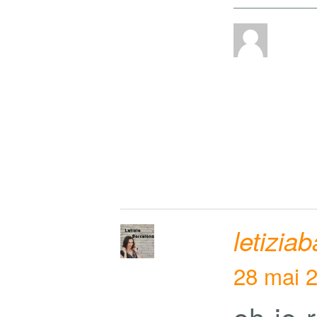
letizia
28 mai 2
oh je r