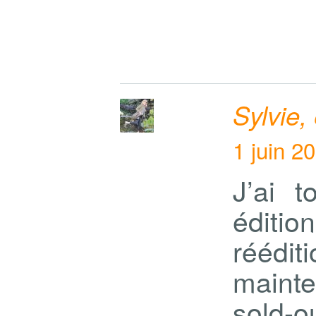
Sylvie,
1 juin 2
J’ai 
éditio
réédi
mainte
sold-o