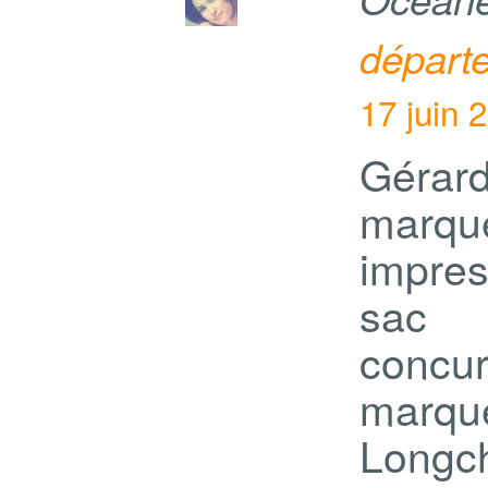
départ
17 juin 
Gérar
marq
impres
sac 
concur
marq
Longc