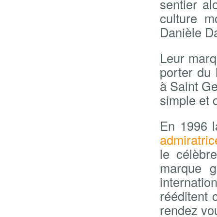
sentier al
culture 
Danièle Da
Leur marq
porter du
à Saint Ge
simple et c
En 1996 la
admiratric
le célèbre
marque g
internatio
rééditent 
rendez vo