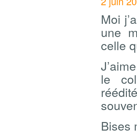
2 juin 2
Moi j’
une m
celle q
J’aime
le co
réédit
souven
Bises 