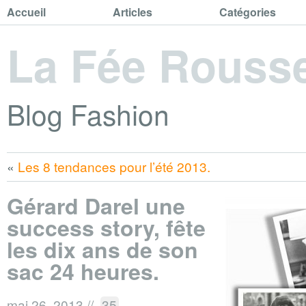
Accueil
Articles
Catégories
La Fée Rouss
Blog Fashion
«
Les 8 tendances pour l’été 2013.
Gérard Darel une
success story, fête
les dix ans de son
sac 24 heures.
mai 26, 2013
//
35