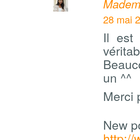
Mademo
28 mai 2
Il est
vérita
Beauc
un ^^
Merci p
New po
http: