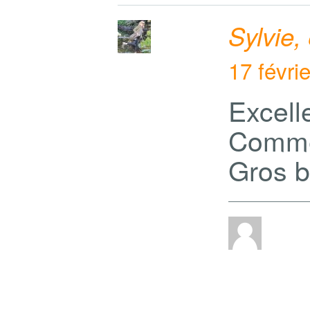
Sylvie,
17 févri
Excell
Comme 
Gros b