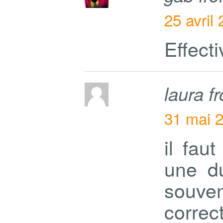
25 avril
Effect
laura 
31 mai 2
il fau
une du
souv
correc