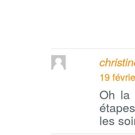
christi
19 févri
Oh la 
étapes
les soi