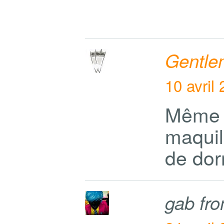
Gentl
10 avril
Même
maquil
de dorm
gab fr