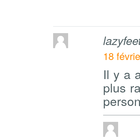
lazyfee
18 févri
Il y a
plus r
person