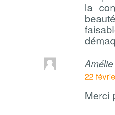
la co
beaut
faisa
démaqu
Amélie
22 févri
Merci 