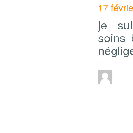
17 févri
je su
soins 
négli