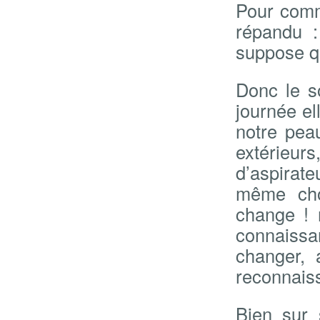
Pour comm
répandu :
suppose q
Donc le so
journée el
notre pea
extérieurs,
d’aspirate
même chos
change !
connaissan
changer, 
reconnais
Bien sur 