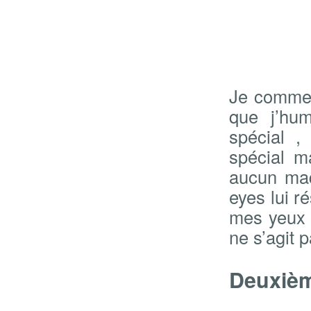
Je commen
que j’hum
spécial ,
spécial m
aucun maq
eyes lui r
mes yeux f
ne s’agit 
Deuxièm