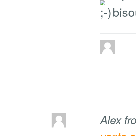
bisou
Alex f
vente e