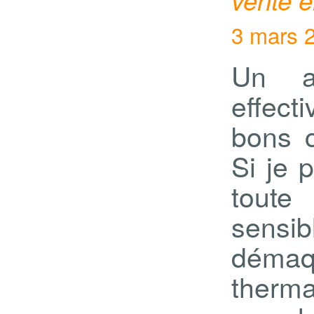
3 mars 2
Un ar
effect
bons c
Si je 
tout
sensi
démaqu
therma