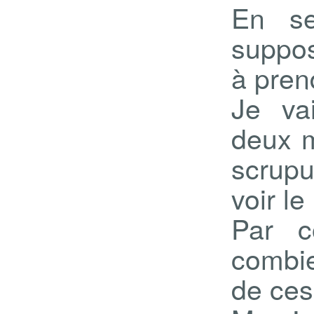
En se
suppos
à pren
Je va
deux m
scrupu
voir le
Par c
combi
de ces