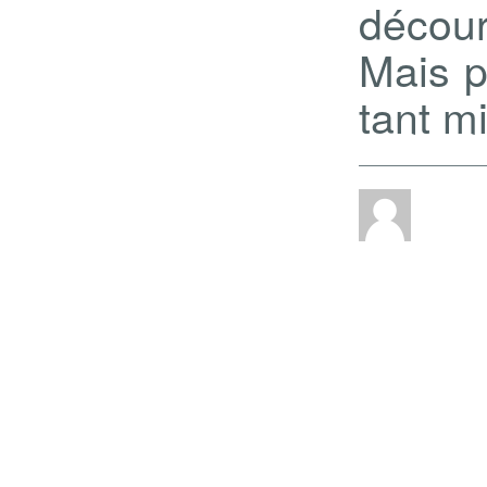
décour
Mais p
tant m