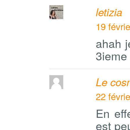
letizia
19 févri
ahah j
3ieme 
Le cos
22 févri
En eff
est pe