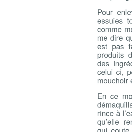
Pour enle
essuies t
comme moi 
me dire q
est pas f
produits 
des ingré
celui ci,
mouchoir e
En ce mom
démaquilla
rince à l’
qu’elle r
qui coute 