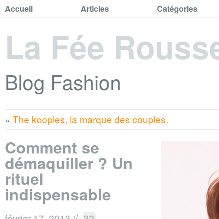
Accueil
Articles
Catégories
La Fée Rouss
Blog Fashion
«
The kooples, la marque des couples.
Comment se
démaquiller ? Un
rituel
indispensable
février 17, 2013
//
32