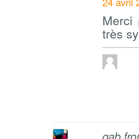
24 avril
Merci 
très s
gab fr