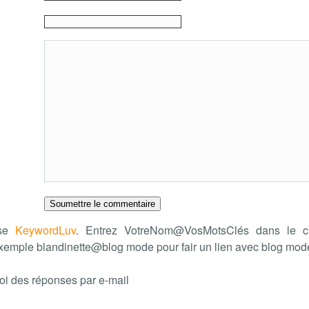
ise
KeywordLuv
. Entrez VotreNom@VosMotsClés dans le c
xemple blandinette@blog mode pour fair un lien avec blog mo
oi des réponses par e-mail