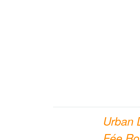
Urban D
Fée Ro