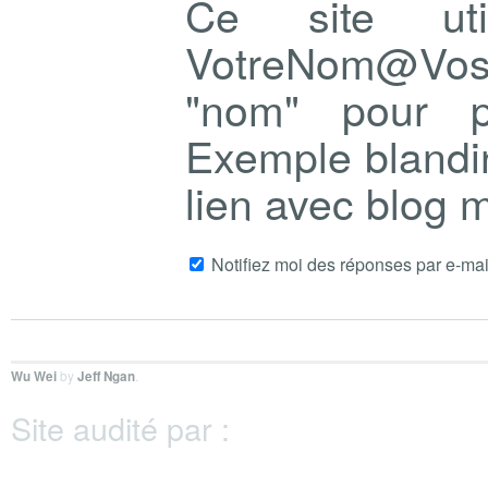
Ce site ut
VotreNom@Vo
"nom" pour p
Exemple blandi
lien avec blog
Notifiez moi des réponses par e-mai
Wu Wei
by
Jeff Ngan
.
Site audité par :