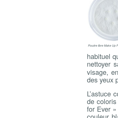
Poudre libre Make Up 
habituel q
nettoyer 
visage, e
des yeux p
L’astuce c
de coloris
for Ever »
couleur bl