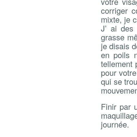
votre vis
corriger 
mixte, je 
J’ ai des
grasse mêm
je disais 
en poils 
tellement 
pour votre
qui se tro
mouvement
Finir par
maquillage
journée.