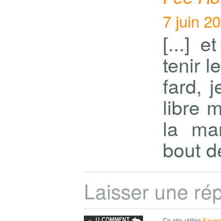
7 juin 2
[...] e
tenir 
fard, 
libre 
la ma
bout de
Laisser une ré
Ce site utilise
Keywo