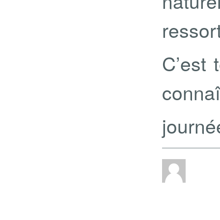
nature
resso
C’est 
connaî
journée