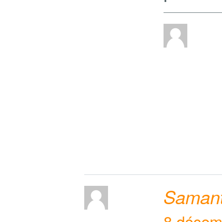
Samant
8 décem