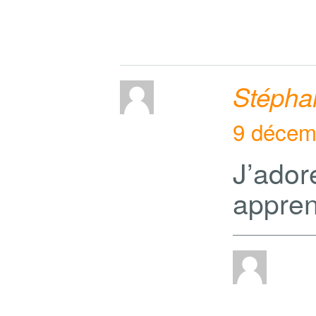
Stépha
9 décem
J’ado
appren