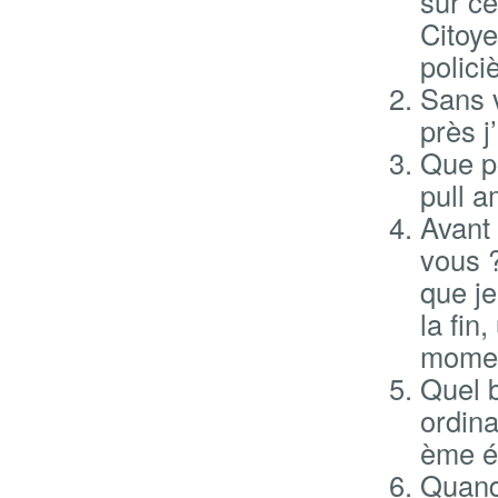
sur ce
Citoye
polici
Sans v
près j
Que p
pull a
Avant 
vous ?
que je
la fin
momen
Quel b
ordina
ème é
Quand 