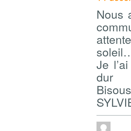
Nous 
commu
attent
soleil
Je l’ai
dur
Bisous
SYLVI