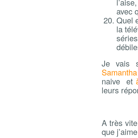
l’aise
avec q
Quel e
la tél
série
débile
Je vais 
Samantha
naive et
leurs répo
A très vit
que j’aime