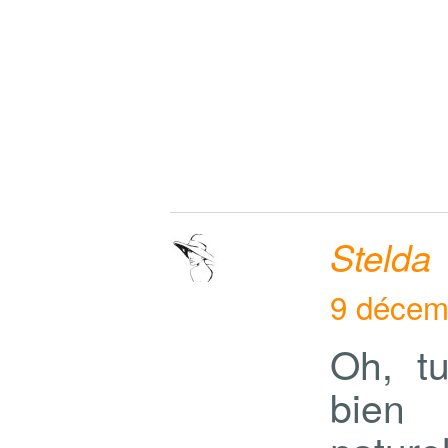
Stelda
9 décem
Oh, t
bien 