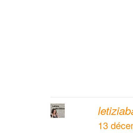
letizia
13 déce