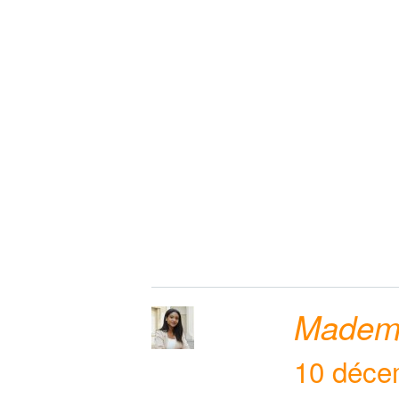
Mademo
10 déce