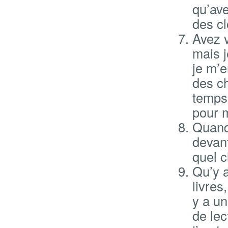
qu’ave
des cl
Avez v
mais j
je m’e
des ch
temps
pour 
Quand 
devant
quel c
Qu’y a
livres
y a un
de lec