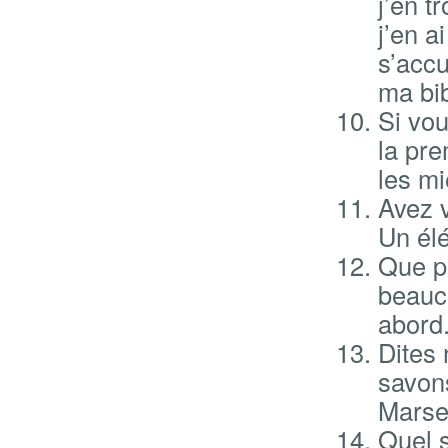
j’en t
j’en a
s’accu
ma bib
Si vou
la pre
les mi
Avez 
Un élé
Que pe
beauco
abord
Dites
savons
Marsei
Quel s