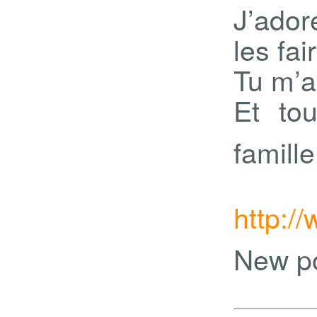
J’ador
les fai
Tu m’a 
Et to
famill
http:
New p