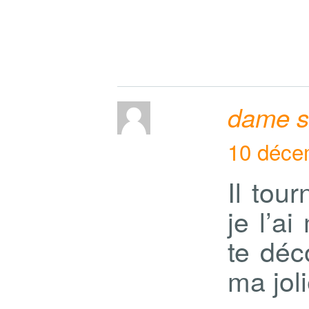
dame sk
10 déce
Il tou
je l’a
te déc
ma jol