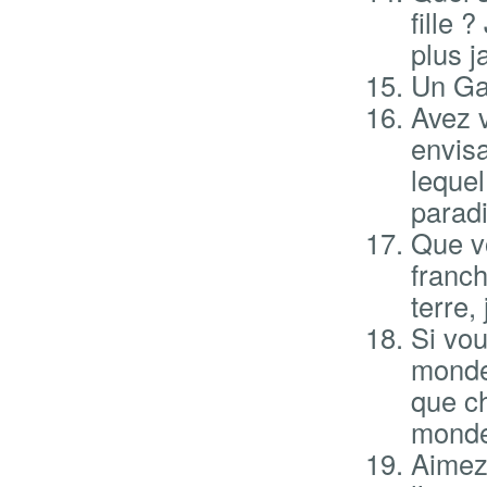
fille 
plus 
Un Ga
Avez v
envisa
lequel
paradi
Que v
franch
terre,
Si vo
monde 
que ch
monde
Aimez 