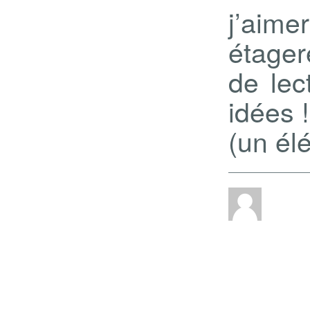
j’aim
étager
de lec
idées !
(un él