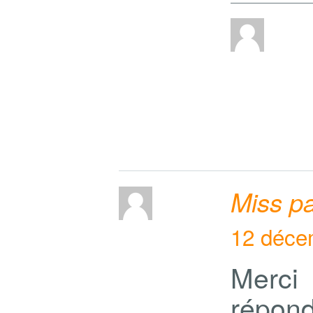
Miss pa
12 déce
Merci
répon