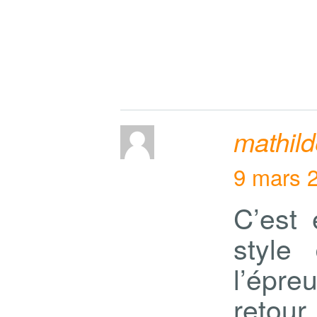
mathil
9 mars 
C’est 
style
l’épr
retour