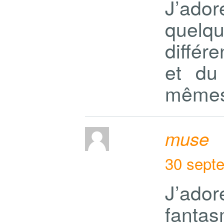
J’ado
quel
différ
et du
mêmes
muse
30 sept
J’ador
fanta