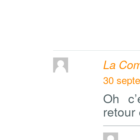
La Com
30 sept
Oh c’
retour 