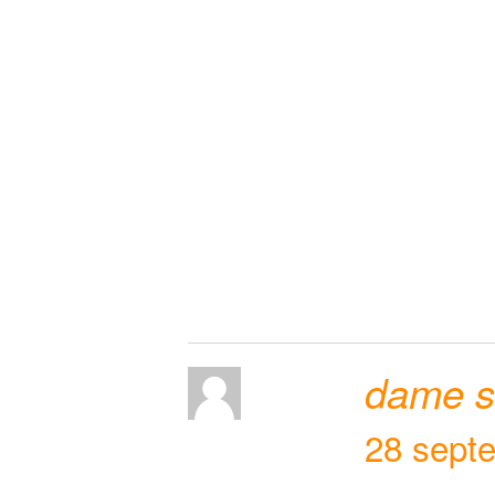
dame sk
28 sept