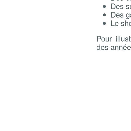
Des se
Des g
Le sh
Pour illu
des année