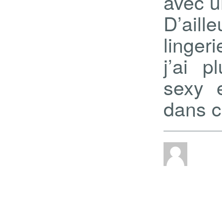
avec u
D’ail
lingeri
j’ai p
sexy 
dans c