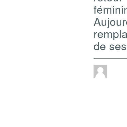
fémin
Aujo
remplac
de ses