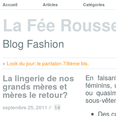
Accueil
Articles
Catégories
La Fée Rouss
Blog Fashion
«
Look du jour: le pantalon 7/8ème bis.
La lingerie de nos
En faisan
grands mères et
féminins,
ou quasim
mères le retour?
sous-vête
septembre 25, 2011
//
14
Des cu