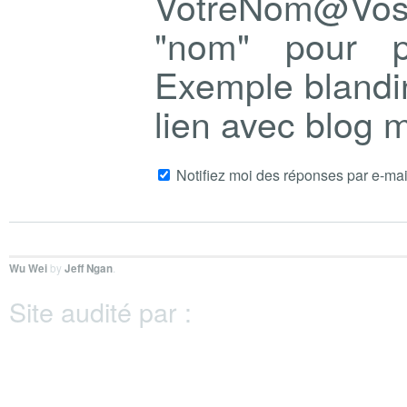
VotreNom@Vo
"nom" pour p
Exemple blandi
lien avec blog
Notifiez moi des réponses par e-mai
Wu Wei
by
Jeff Ngan
.
Site audité par :