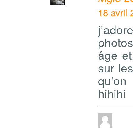
18 avril
j’ador
photo
âge et
sur le
qu’on
hihihi