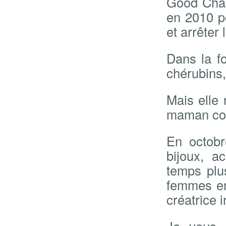
Good Char
en 2010 po
et arrêter
Dans la f
chérubins,
Mais elle
maman comb
En octob
bijoux, a
temps plu
femmes en
créatrice i
Je vous 