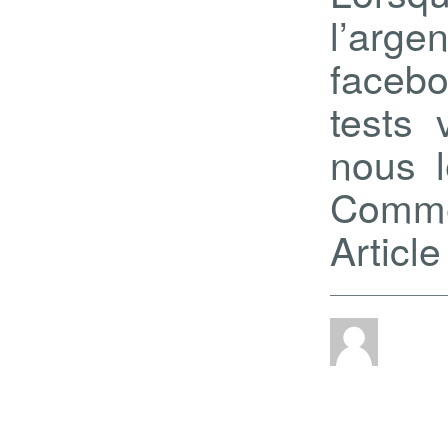
l’arg
facebo
tests 
nous l
Comme 
Articl