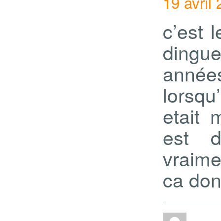
19 avril
c’est 
dingu
anné
lorsqu
etait 
est d
vraime
ca don