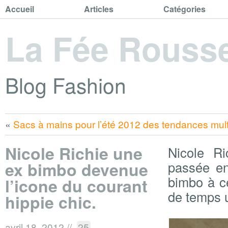
Accueil
Articles
Catégories
La Fée Rouss
Blog Fashion
«
Sacs à mains pour l’été 2012 des tendances mult
Nicole Richie une
Nicole Ri
ex bimbo devenue
passée en
bimbo à ce
l’icone du courant
de temps 
hippie chic.
avril 18, 2012
//
25