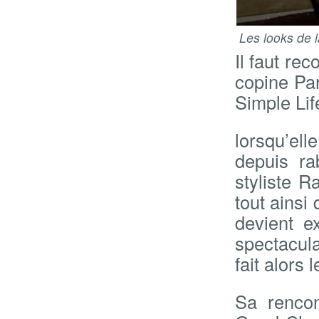
Les looks de l
Il faut re
copine Par
Simple Lif
lorsqu’elle
depuis ra
styliste R
tout ainsi
devient e
spectacula
fait alors
Sa renco