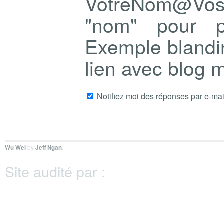
VotreNom@Vo
"nom" pour p
Exemple blandi
lien avec blog
Notifiez moi des réponses par e-mai
Wu Wei
by
Jeff Ngan
.
Site audité par :