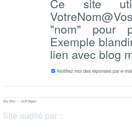
Ce site ut
VotreNom@Vo
"nom" pour p
Exemple blandi
lien avec blog
Notifiez moi des réponses par e-mai
Wu Wei
by
Jeff Ngan
.
Site audité par :