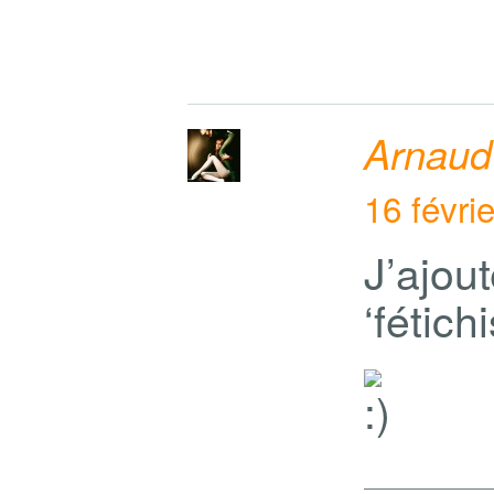
Arnaud
16 févri
J’ajou
‘fétic