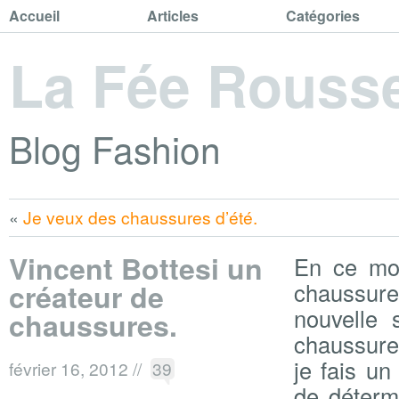
Accueil
Articles
Catégories
La Fée Rouss
Blog Fashion
«
Je veux des chaussures d’été.
Vincent Bottesi un
En ce mom
créateur de
chaussur
nouvelle 
chaussures.
chaussure
je fais un
février 16, 2012
//
39
de détermi