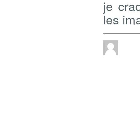
je cra
les im