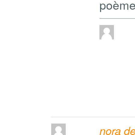
poèmes
nora d