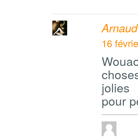
Arnaud
16 févri
Wouaou
choses
jolie
pour po