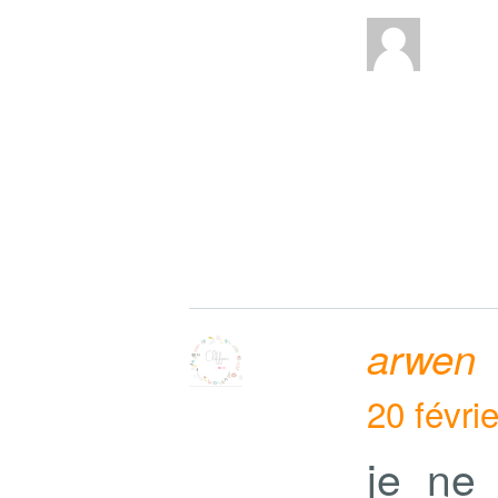
arwen
20 févri
je ne