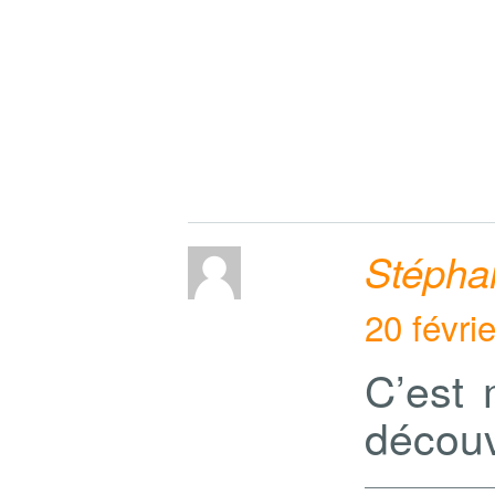
Stépha
20 févri
C’est 
découv