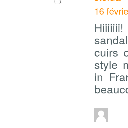
16 févri
Hiiiii
sanda
cuirs 
style 
in Fra
beauc