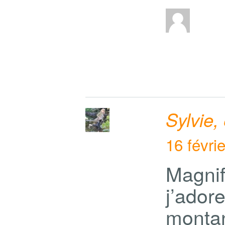
Sylvie,
16 févri
Magnif
j’ad
montan