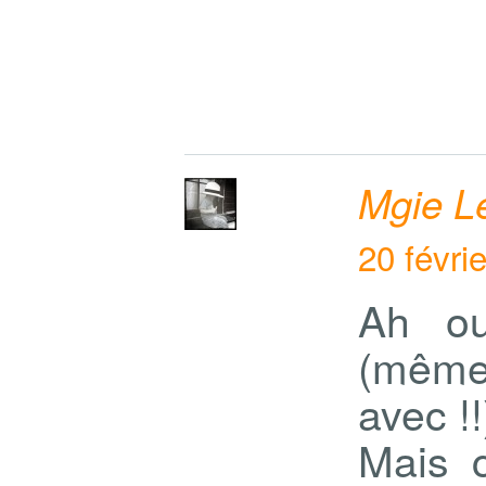
Mgie L
20 févri
Ah ou
(même 
avec !!
Mais 