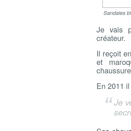
Sandales bi
Je vais 
créateur.
Il reçoit 
et maroq
chaussure
En 2011 il 
Je v
secr
Ses chaus