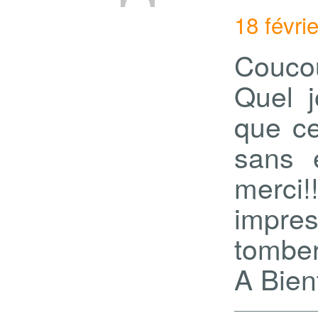
18 févri
Coucou
Quel j
que ce 
sans 
merci
impress
tomber 
A Bien