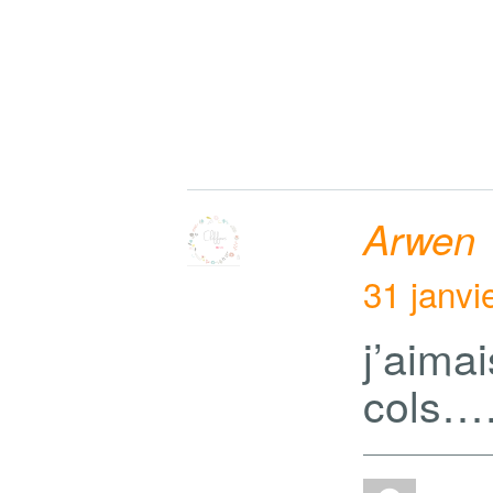
Arwen
31 janvi
j’aim
cols