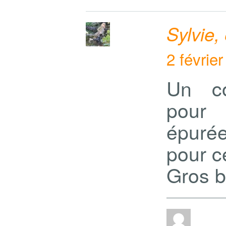
Sylvie,
2 févrie
Un cou
pour 
épuré
pour c
Gros b