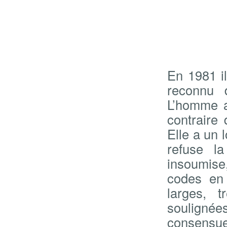
En 1981 i
reconnu 
L’homme a
contraire
Elle a un 
refuse l
insoumise,
codes en
larges, t
soulignée
consensue