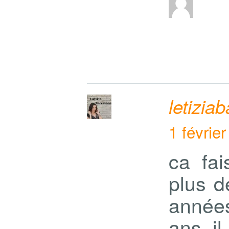
letizia
1 févrie
ca fai
plus d
années
ans il