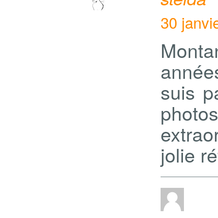
30 janvi
Monta
année
suis p
photo
extrao
jolie r