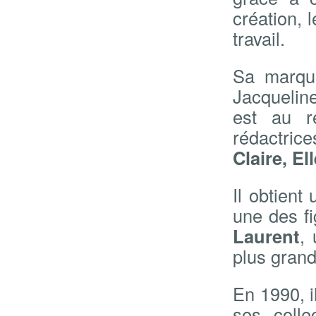
création, l
travail.
Sa marque
Jacqueline
est au r
rédactric
Claire, Ell
Il obtient
une des f
Laurent
,
plus grand
En 1990, i
ses colle