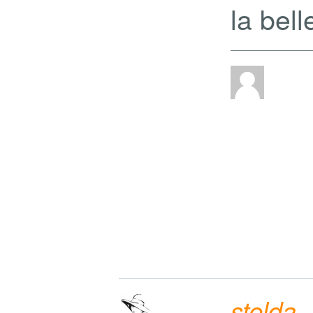
la bell
stelda