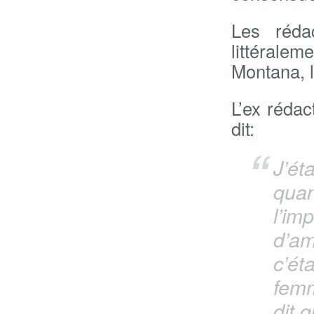
Les réda
littérale
Montana, l
L’ex rédac
dit:
J’ét
quan
l’imp
d’am
c’ét
femm
dit q