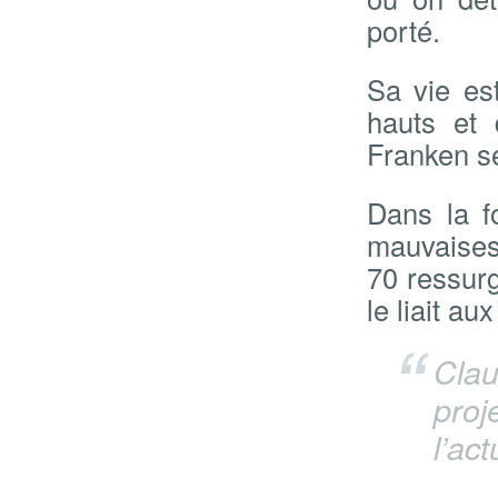
porté.
Sa vie es
hauts et
Franken se 
Dans la f
mauvaises
70 ressurg
le liait a
Clau
proj
l’ac