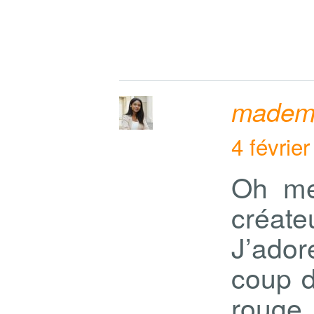
mademo
4 févrie
Oh mer
créate
J’ador
coup d
rouge