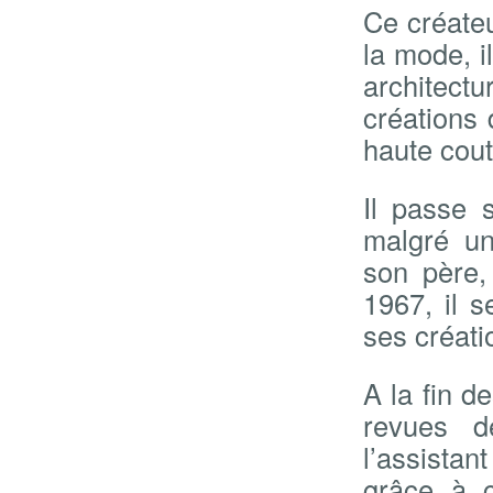
Ce créateu
la mode, i
architect
créations 
haute cout
Il passe 
malgré un 
son père,
1967, il 
ses créati
A la fin d
revues d
l’assistan
grâce à c