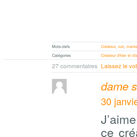
Mots-clefs
Créateur
,
cuir
,
mant
Catégories
Créateur d'hier et d'
27 commentaires
Laissez le vo
dame sk
30 janvi
J’aime
ce créa