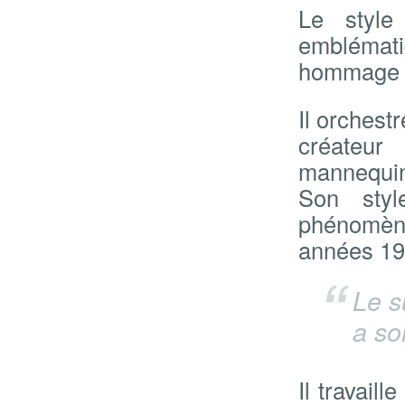
Le style
emblémati
hommage d
Il orchestr
créateu
mannequin
Son styl
phénomèn
années 19
Le s
a so
Il travaill