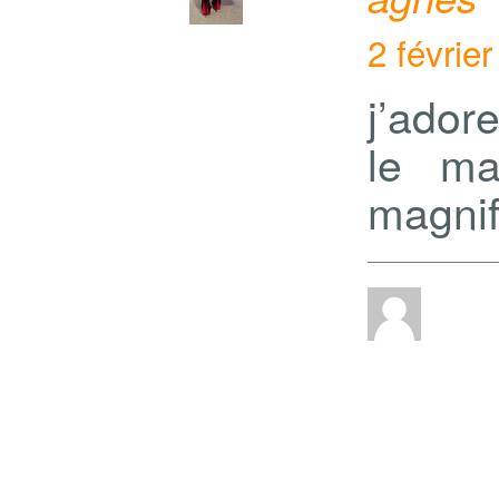
2 févrie
j’adore
le ma
magnif