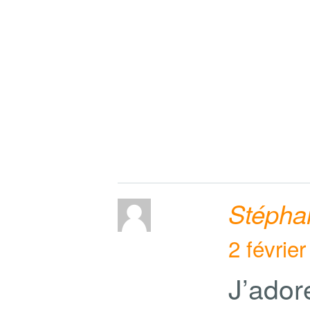
Stépha
2 févrie
J’ador