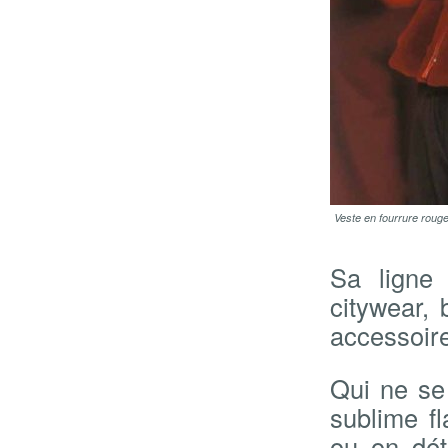
Veste en fourrure roug
Sa ligne 
citywear,
accessoire
Qui ne se
sublime fl
ou on dét