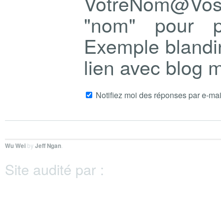
VotreNom@Vo
"nom" pour p
Exemple blandi
lien avec blog
Notifiez moi des réponses par e-mai
Wu Wei
by
Jeff Ngan
.
Site audité par :