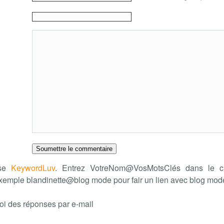
ise
KeywordLuv
. Entrez VotreNom@VosMotsClés dans le c
xemple blandinette@blog mode pour fair un lien avec blog mo
oi des réponses par e-mail