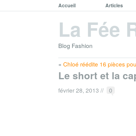
Accueil
Articles
La Fée 
Blog Fashion
«
Chloé réédite 16 pièces po
Le short et la ca
février 28, 2013
//
0