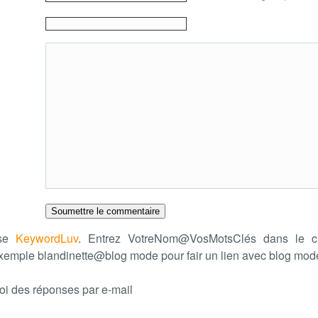
ise
KeywordLuv
. Entrez VotreNom@VosMotsClés dans le c
xemple blandinette@blog mode pour fair un lien avec blog mo
oi des réponses par e-mail