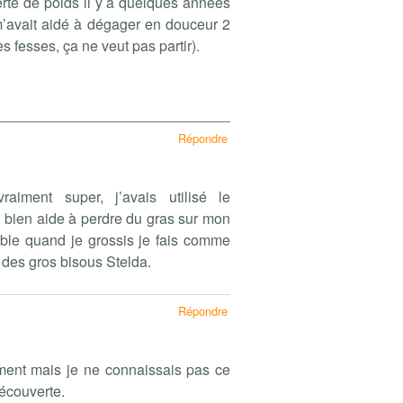
perte de poids il y a quelques années
t m’avait aidé à dégager en douceur 2
es fesses, ça ne veut pas partir).
Répondre
iment super, j’avais utilisé le
t bien aide à perdre du gras sur mon
aible quand je grossis je fais comme
 des gros bisous Stelda.
Répondre
ement mais je ne connaissais pas ce
découverte.