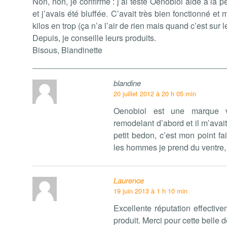
Non, non, je confirme : j’ai testé Oenobiol aide à la 
et j’avais été bluffée. C’avait très bien fonctionné e
kilos en trop (ça n’a l’air de rien mais quand c’est sur l
Depuis, je conseille leurs produits.
Bisous, Blandinette
blandine
20 juillet 2012 à 20 h 05 min
Oenobiol est une marque vra
remodelant d’abord et il m’avai
petit bedon, c’est mon point f
les hommes je prend du ventre,
Laurence
19 juin 2013 à 1 h 10 min
Excellente réputation effectiv
produit. Merci pour cette belle 